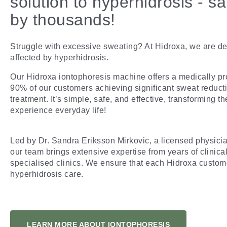
solution to hyperhidrosis - s
by thousands!
Struggle with excessive sweating? At Hidroxa, we are de
affected by hyperhidrosis.
Our Hidroxa iontophoresis machine offers a medically pr
90% of our customers achieving significant sweat reducti
treatment. It’s simple, safe, and effective, transforming 
experience everyday life!
Led by Dr. Sandra Eriksson Mirkovic, a licensed physici
our team brings extensive expertise from years of clinica
specialised clinics. We ensure that each Hidroxa custom
hyperhidrosis care.
LEARN MORE ABOUT IONTOPHORESIS