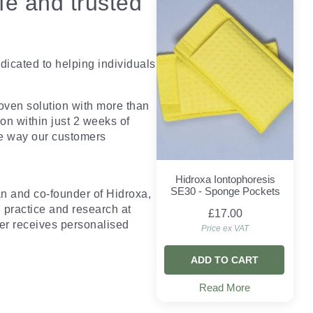
afe and trusted
dicated to helping individuals
oven solution with more than
on within just 2 weeks of
the way our customers
Hidroxa Iontophoresis
SE30 - Sponge Pockets
an and co-founder of Hidroxa,
l practice and research at
£17.00
er receives personalised
Price ex VAT
ADD TO CART
Read More